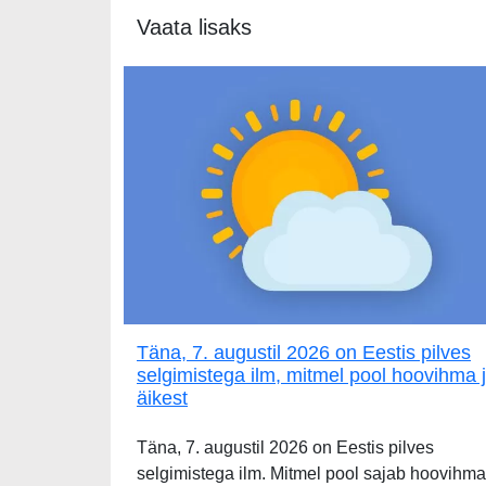
Vaata lisaks
Täna, 7. augustil 2026 on Eestis pilves
selgimistega ilm, mitmel pool hoovihma 
äikest
Täna, 7. augustil 2026 on Eestis pilves
selgimistega ilm. Mitmel pool sajab hoovihma