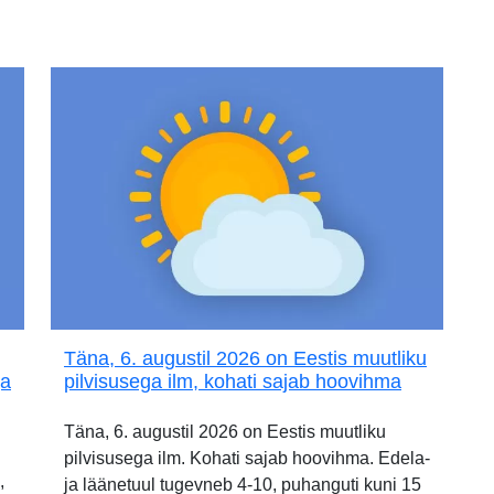
Täna, 6. augustil 2026 on Eestis muutliku
ja
pilvisusega ilm, kohati sajab hoovihma
Täna, 6. augustil 2026 on Eestis muutliku
pilvisusega ilm. Kohati sajab hoovihma. Edela-
,
ja läänetuul tugevneb 4-10, puhanguti kuni 15