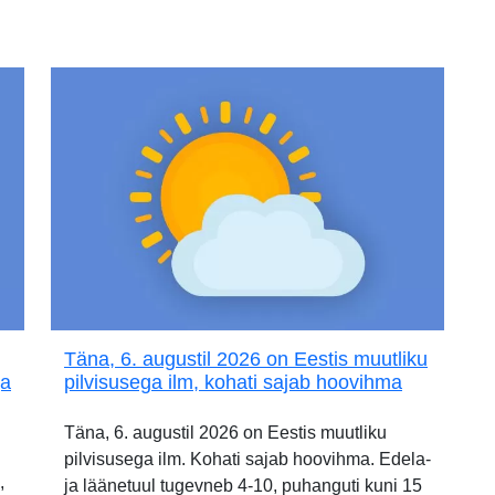
Täna, 6. augustil 2026 on Eestis muutliku
ja
pilvisusega ilm, kohati sajab hoovihma
Täna, 6. augustil 2026 on Eestis muutliku
pilvisusega ilm. Kohati sajab hoovihma. Edela-
,
ja läänetuul tugevneb 4-10, puhanguti kuni 15