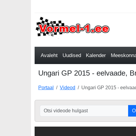
Avaleht
Uudised
Kalender
Meeskonnad
Ungari GP 2015 - eelvaade, B
Portaal
Videod
Ungari GP 2015 - eelvaa
O