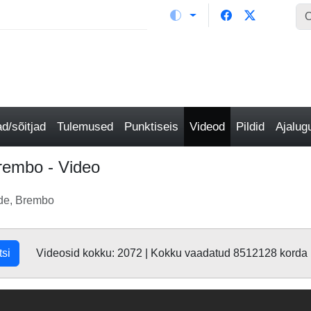
/sõitjad
Tulemused
Punktiseis
Videod
Pildid
Ajalu
rembo - Video
de, Brembo
tsi
Videosid kokku: 2072 | Kokku vaadatud 8512128 korda