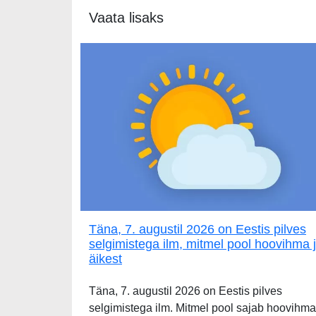
Vaata lisaks
Täna, 7. augustil 2026 on Eestis pilves
selgimistega ilm, mitmel pool hoovihma 
äikest
Täna, 7. augustil 2026 on Eestis pilves
selgimistega ilm. Mitmel pool sajab hoovihma