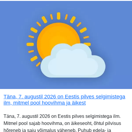
Täna, 7. augustil 2026 on Eestis pilves selgimistega
ilm, mitmel pool hoovihma ja äikest
Täna, 7. augustil 2026 on Eestis pilves selgimistega ilm.
Mitmel pool sajab hoovihma, on äikeseoht, õhtul pilvisus
hõreneb ja saju võimalus väheneb. Puhub edela- ja