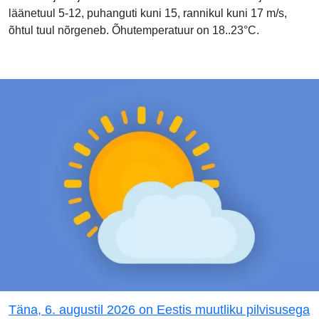
läänetuul 5-12, puhanguti kuni 15, rannikul kuni 17 m/s,
õhtul tuul nõrgeneb. Õhutemperatuur on 18..23°C.
Täna, 6. augustil 2026 on Eestis muutliku pilvisusega