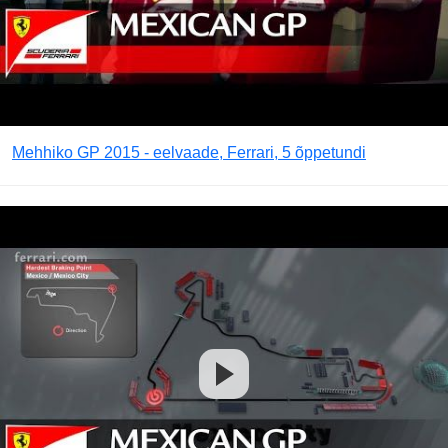
Mehhiko GP 2015 - eelvaade, Ferrari, 5 õppetundi