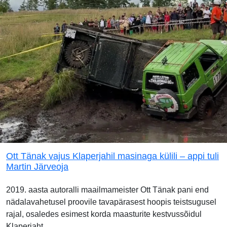
Ott Tänak vajus Klaperjahil masinaga külili – appi tuli
Martin Järveoja
2019. aasta autoralli maailmameister Ott Tänak pani end
nädalavahetusel proovile tavapärasest hoopis teistsugusel
rajal, osaledes esimest korda maasturite kestvussõidul
Klaperjaht.