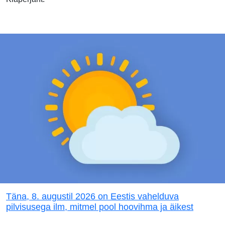
Täna, 8. augustil 2026 on Eestis vahelduva
pilvisusega ilm, mitmel pool hoovihma ja äikest