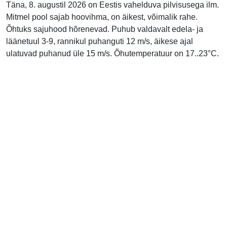
Täna, 8. augustil 2026 on Eestis vahelduva pilvisusega ilm.
Mitmel pool sajab hoovihma, on äikest, võimalik rahe.
Õhtuks sajuhood hõrenevad. Puhub valdavalt edela- ja
läänetuul 3-9, rannikul puhanguti 12 m/s, äikese ajal
ulatuvad puhanud üle 15 m/s. Õhutemperatuur on 17..23°C.