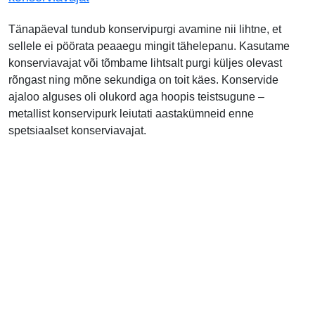
Tänapäeval tundub konservipurgi avamine nii lihtne, et
sellele ei pöörata peaaegu mingit tähelepanu. Kasutame
konserviavajat või tõmbame lihtsalt purgi küljes olevast
rõngast ning mõne sekundiga on toit käes. Konservide
ajaloo alguses oli olukord aga hoopis teistsugune –
metallist konservipurk leiutati aastakümneid enne
spetsiaalset konserviavajat.