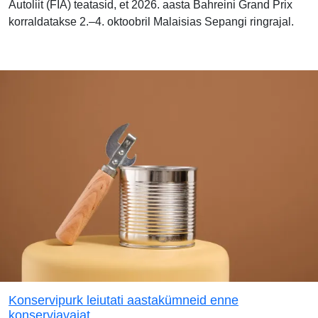
Autoliit (FIA) teatasid, et 2026. aasta Bahreini Grand Prix
korraldatakse 2.–4. oktoobril Malaisias Sepangi ringrajal.
Konservipurk leiutati aastakümneid enne
konserviavajat