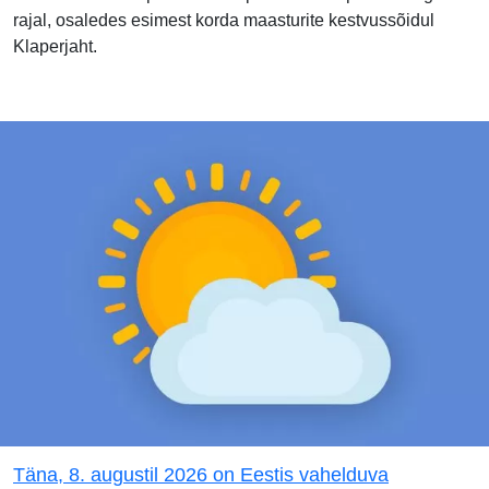
rajal, osaledes esimest korda maasturite kestvussõidul
Klaperjaht.
Täna, 8. augustil 2026 on Eestis vahelduva