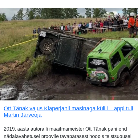
Ott Tänak vajus Klaperjahil masinaga külili – appi tuli
Martin Järveoja
2019. aasta autoralli maailmameister Ott Tänak pani end
nädalavahetusel proovile tavapärasest hoopis teistsugusel