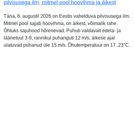
pilvisusega ilm, mitmel pool hoovihma ja äikest
Täna, 8. augustil 2026 on Eestis vahelduva pilvisusega ilm.
Mitmel pool sajab hoovihma, on äikest, võimalik rahe.
Õhtuks sajuhood hõrenevad. Puhub valdavalt edela- ja
läänetuul 3-9, rannikul puhanguti 12 m/s, äikese ajal
ulatuvad puhanud üle 15 m/s. Õhutemperatuur on 17..23°C.