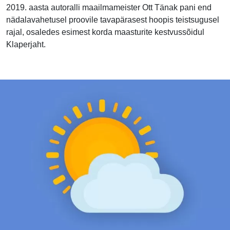
2019. aasta autoralli maailmameister Ott Tänak pani end
nädalavahetusel proovile tavapärasest hoopis teistsugusel
rajal, osaledes esimest korda maasturite kestvussõidul
Klaperjaht.