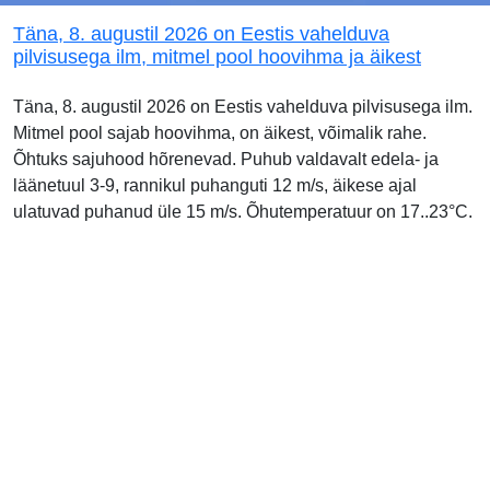
Täna, 8. augustil 2026 on Eestis vahelduva
pilvisusega ilm, mitmel pool hoovihma ja äikest
Täna, 8. augustil 2026 on Eestis vahelduva pilvisusega ilm.
Mitmel pool sajab hoovihma, on äikest, võimalik rahe.
Õhtuks sajuhood hõrenevad. Puhub valdavalt edela- ja
läänetuul 3-9, rannikul puhanguti 12 m/s, äikese ajal
ulatuvad puhanud üle 15 m/s. Õhutemperatuur on 17..23°C.