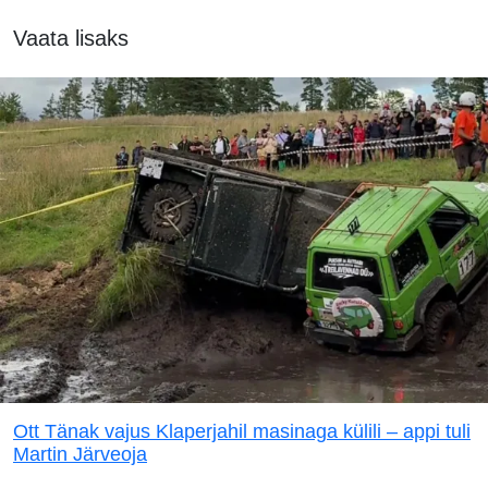
Vaata lisaks
Ott Tänak vajus Klaperjahil masinaga külili – appi tuli
Martin Järveoja