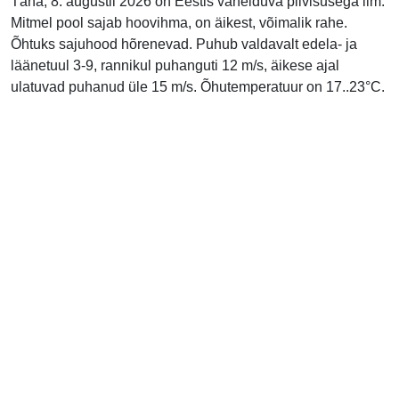
Täna, 8. augustil 2026 on Eestis vahelduva pilvisusega ilm.
Mitmel pool sajab hoovihma, on äikest, võimalik rahe.
Õhtuks sajuhood hõrenevad. Puhub valdavalt edela- ja
läänetuul 3-9, rannikul puhanguti 12 m/s, äikese ajal
ulatuvad puhanud üle 15 m/s. Õhutemperatuur on 17..23°C.