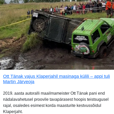
Ott Tänak vajus Klaperjahil masinaga külili – appi tuli
Martin Järveoja
2019. aasta autoralli maailmameister Ott Tänak pani end
nädalavahetusel proovile tavapärasest hoopis teistsugusel
rajal, osaledes esimest korda maasturite kestvussõidul
Klaperjaht.