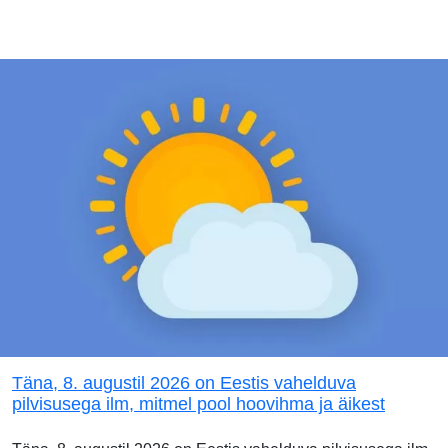
Täna, 8. augustil 2026 on Eestis vahelduva
pilvisusega ilm, mitmel pool hoovihma ja äikest