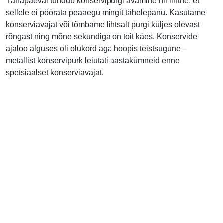
Tänapäeval tundub konservipurgi avamine nii lihtne, et
sellele ei pöörata peaaegu mingit tähelepanu. Kasutame
konserviavajat või tõmbame lihtsalt purgi küljes olevast
rõngast ning mõne sekundiga on toit käes. Konservide
ajaloo alguses oli olukord aga hoopis teistsugune –
metallist konservipurk leiutati aastakümneid enne
spetsiaalset konserviavajat.