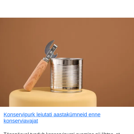
Konservipurk leiutati aastakümneid enne
konserviavajat