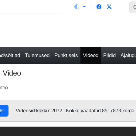
/sõitjad
Tulemused
Punktiseis
Videod
Pildid
Ajalu
 Video
ntro
tsi
Videosid kokku: 2072 | Kokku vaadatud 8517873 korda