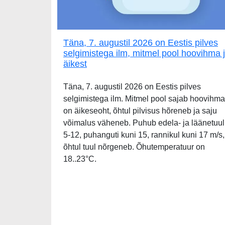
Täna, 7. augustil 2026 on Eestis pilves
selgimistega ilm, mitmel pool hoovihma 
äikest
Täna, 7. augustil 2026 on Eestis pilves
selgimistega ilm. Mitmel pool sajab hoovihma
on äikeseoht, õhtul pilvisus hõreneb ja saju
võimalus väheneb. Puhub edela- ja läänetuul
5-12, puhanguti kuni 15, rannikul kuni 17 m/s,
õhtul tuul nõrgeneb. Õhutemperatuur on
18..23°C.