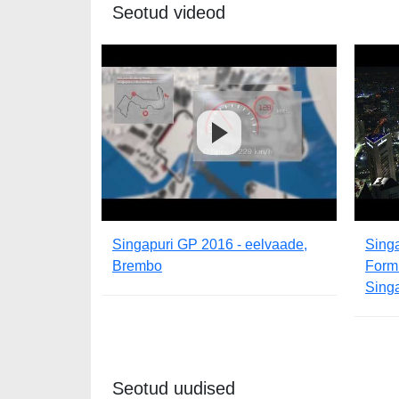
Seotud videod
Singapuri GP 2016 - eelvaade,
Singa
Brembo
Formu
Singa
Seotud uudised