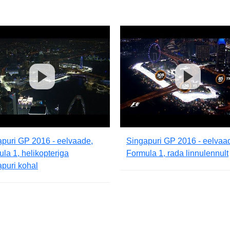
puri GP 2016 - eelvaade,
Singapuri GP 2016 - eelvaa
la 1, helikopteriga
Formula 1, rada linnulennult
puri kohal