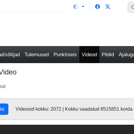
/sõitjad
Tulemused
Punktiseis
Videod
Pildid
Ajalu
Video
aal
tsi
Videosid kokku: 2072 | Kokku vaadatud 8515851 korda