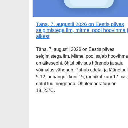
Täna, 7. augustil 2026 on Eestis pilves
selgimistega ilm, mitmel pool hoovihma 
äikest
Täna, 7. augustil 2026 on Eestis pilves
selgimistega ilm. Mitmel pool sajab hoovihma
on äikeseoht, õhtul pilvisus hõreneb ja saju
võimalus väheneb. Puhub edela- ja läänetuul
5-12, puhanguti kuni 15, rannikul kuni 17 m/s,
õhtul tuul nõrgeneb. Õhutemperatuur on
18..23°C.