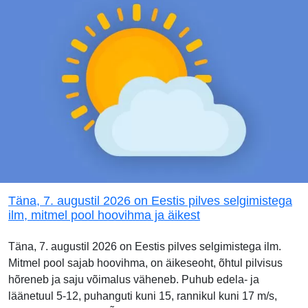
Täna, 7. augustil 2026 on Eestis pilves selgimistega
ilm, mitmel pool hoovihma ja äikest
Täna, 7. augustil 2026 on Eestis pilves selgimistega ilm.
Mitmel pool sajab hoovihma, on äikeseoht, õhtul pilvisus
hõreneb ja saju võimalus väheneb. Puhub edela- ja
läänetuul 5-12, puhanguti kuni 15, rannikul kuni 17 m/s,