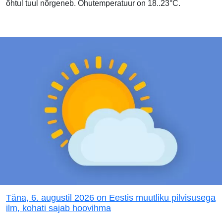
õhtul tuul nõrgeneb. Õhutemperatuur on 18..23°C.
Täna, 6. augustil 2026 on Eestis muutliku pilvisusega
ilm, kohati sajab hoovihma