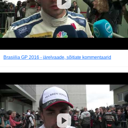
Brasiilia GP 2016 - järelvaade, sõitjate kommentaarid