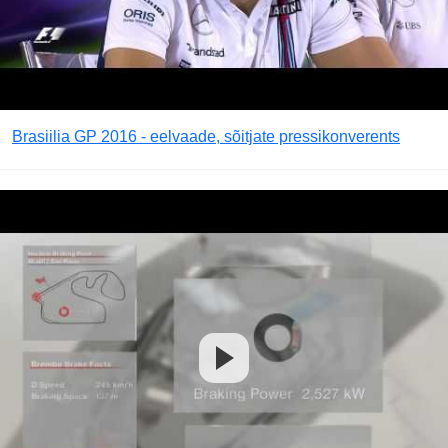
Brasiilia GP 2016 - eelvaade, sõitjate pressikonverents