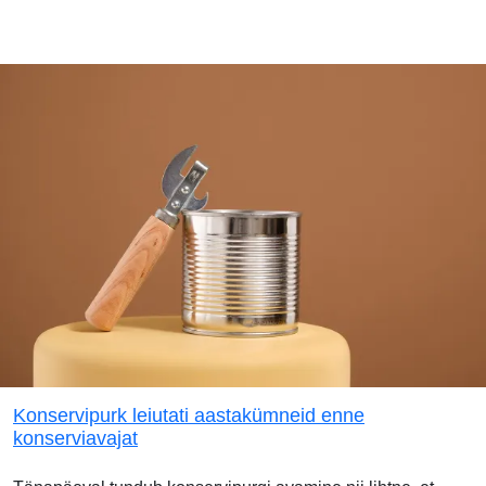
Konservipurk leiutati aastakümneid enne
konserviavajat