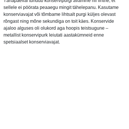
Tänapäeval tundub konservipurgi avamine nii lihtne, et
sellele ei pöörata peaaegu mingit tähelepanu. Kasutame
konserviavajat või tõmbame lihtsalt purgi küljes olevast
rõngast ning mõne sekundiga on toit käes. Konservide
ajaloo alguses oli olukord aga hoopis teistsugune –
metallist konservipurk leiutati aastakümneid enne
spetsiaalset konserviavajat.