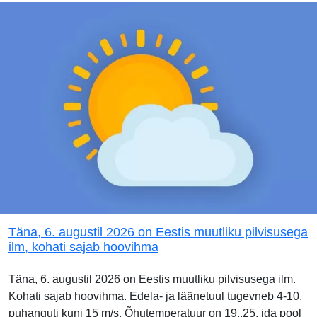
Täna, 6. augustil 2026 on Eestis muutliku pilvisusega
ilm, kohati sajab hoovihma
Täna, 6. augustil 2026 on Eestis muutliku pilvisusega ilm.
Kohati sajab hoovihma. Edela- ja läänetuul tugevneb 4-10,
puhanguti kuni 15 m/s. Õhutemperatuur on 19..25, ida pool