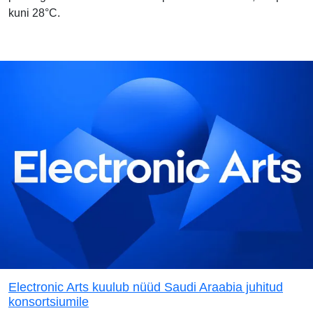
kuni 28°C.
Electronic Arts kuulub nüüd Saudi Araabia juhitud
konsortsiumile