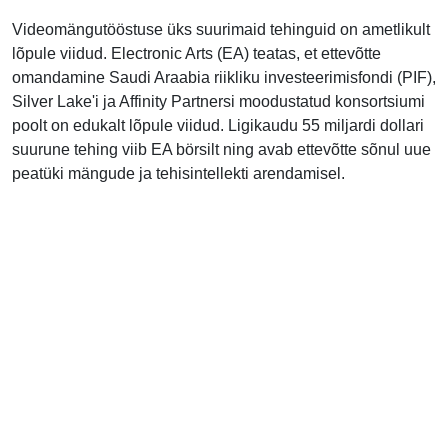
Videomängutööstuse üks suurimaid tehinguid on ametlikult
lõpule viidud. Electronic Arts (EA) teatas, et ettevõtte
omandamine Saudi Araabia riikliku investeerimisfondi (PIF),
Silver Lake'i ja Affinity Partnersi moodustatud konsortsiumi
poolt on edukalt lõpule viidud. Ligikaudu 55 miljardi dollari
suurune tehing viib EA börsilt ning avab ettevõtte sõnul uue
peatüki mängude ja tehisintellekti arendamisel.