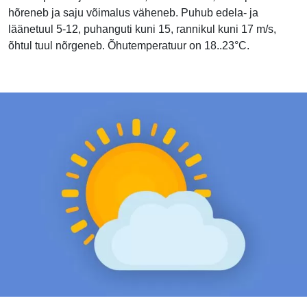
hõreneb ja saju võimalus väheneb. Puhub edela- ja
läänetuul 5-12, puhanguti kuni 15, rannikul kuni 17 m/s,
õhtul tuul nõrgeneb. Õhutemperatuur on 18..23°C.