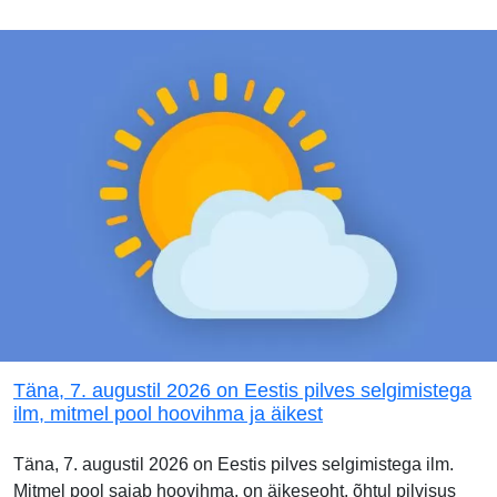
Täna, 7. augustil 2026 on Eestis pilves selgimistega
ilm, mitmel pool hoovihma ja äikest
Täna, 7. augustil 2026 on Eestis pilves selgimistega ilm.
Mitmel pool sajab hoovihma, on äikeseoht, õhtul pilvisus