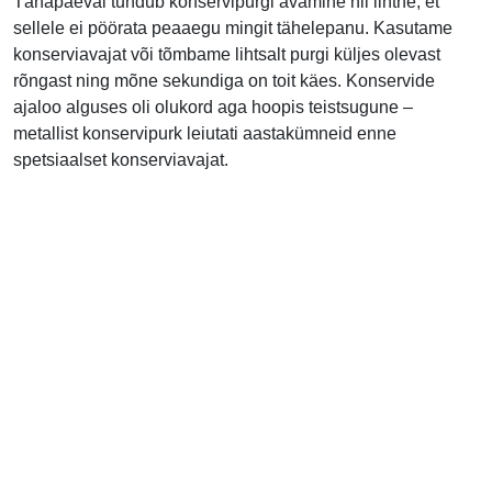
Tänapäeval tundub konservipurgi avamine nii lihtne, et
sellele ei pöörata peaaegu mingit tähelepanu. Kasutame
konserviavajat või tõmbame lihtsalt purgi küljes olevast
rõngast ning mõne sekundiga on toit käes. Konservide
ajaloo alguses oli olukord aga hoopis teistsugune –
metallist konservipurk leiutati aastakümneid enne
spetsiaalset konserviavajat.