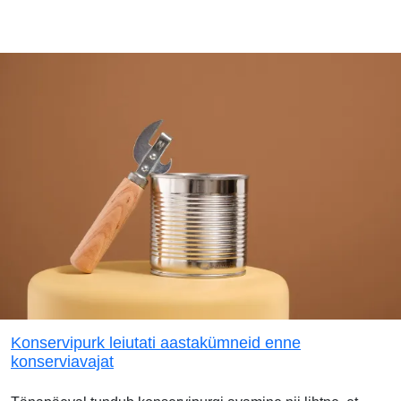
Konservipurk leiutati aastakümneid enne
konserviavajat