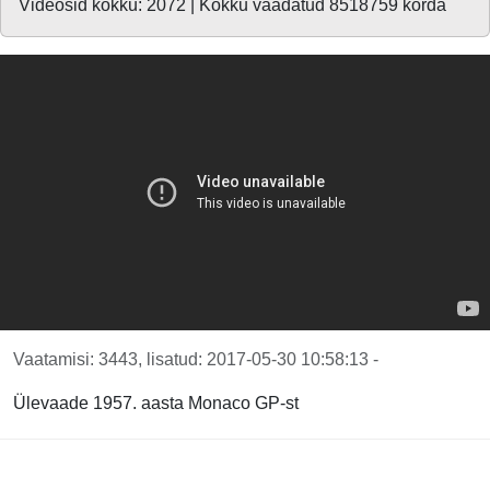
Videosid kokku: 2072 | Kokku vaadatud 8518759 korda
Vaatamisi: 3443, lisatud: 2017-05-30 10:58:13 -
Ülevaade 1957. aasta Monaco GP-st