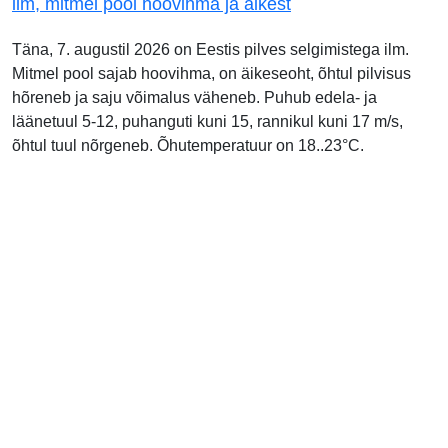
ilm, mitmel pool hoovihma ja äikest
Täna, 7. augustil 2026 on Eestis pilves selgimistega ilm.
Mitmel pool sajab hoovihma, on äikeseoht, õhtul pilvisus
hõreneb ja saju võimalus väheneb. Puhub edela- ja
läänetuul 5-12, puhanguti kuni 15, rannikul kuni 17 m/s,
õhtul tuul nõrgeneb. Õhutemperatuur on 18..23°C.