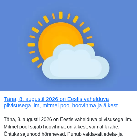
Täna, 8. augustil 2026 on Eestis vahelduva
pilvisusega ilm, mitmel pool hoovihma ja äikest
Täna, 8. augustil 2026 on Eestis vahelduva pilvisusega ilm.
Mitmel pool sajab hoovihma, on äikest, võimalik rahe.
Õhtuks sajuhood hõrenevad. Puhub valdavalt edela- ja