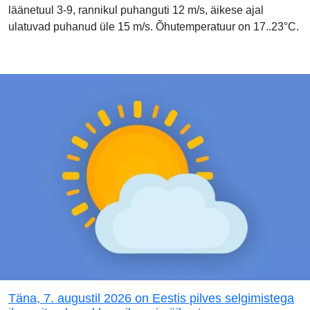
läänetuul 3-9, rannikul puhanguti 12 m/s, äikese ajal
ulatuvad puhanud üle 15 m/s. Õhutemperatuur on 17..23°C.
Täna, 7. augustil 2026 on Eestis pilves selgimistega