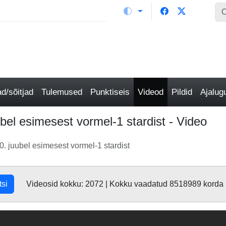
/sõitjad
Tulemused
Punktiseis
Videod
Pildid
Ajalu
bel esimesest vormel-1 stardist - Video
. juubel esimesest vormel-1 stardist
tsi
Videosid kokku: 2072 | Kokku vaadatud 8518989 korda