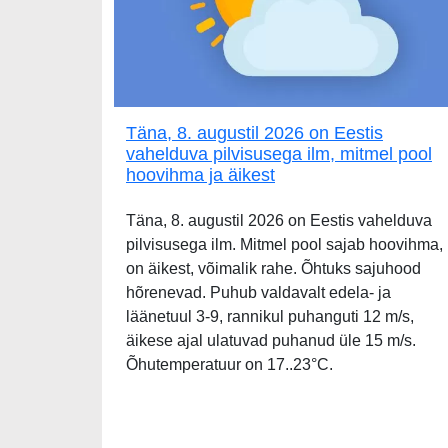
Täna, 8. augustil 2026 on Eestis
vahelduva pilvisusega ilm, mitmel pool
hoovihma ja äikest
Täna, 8. augustil 2026 on Eestis vahelduva
pilvisusega ilm. Mitmel pool sajab hoovihma,
on äikest, võimalik rahe. Õhtuks sajuhood
hõrenevad. Puhub valdavalt edela- ja
läänetuul 3-9, rannikul puhanguti 12 m/s,
äikese ajal ulatuvad puhanud üle 15 m/s.
Õhutemperatuur on 17..23°C.