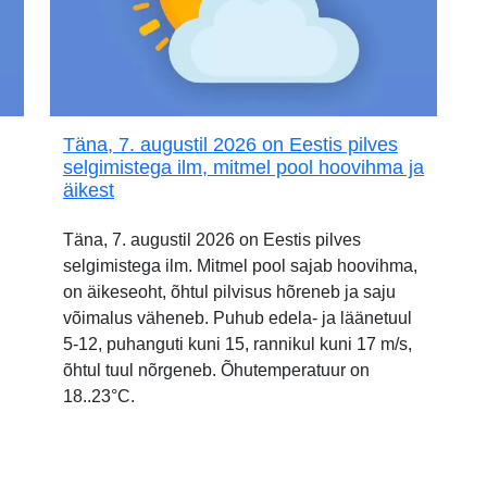
Täna, 7. augustil 2026 on Eestis pilves
selgimistega ilm, mitmel pool hoovihma ja
äikest
Täna, 7. augustil 2026 on Eestis pilves
selgimistega ilm. Mitmel pool sajab hoovihma,
on äikeseoht, õhtul pilvisus hõreneb ja saju
võimalus väheneb. Puhub edela- ja läänetuul
5-12, puhanguti kuni 15, rannikul kuni 17 m/s,
õhtul tuul nõrgeneb. Õhutemperatuur on
18..23°C.