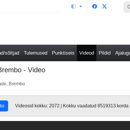
/sõitjad
Tulemused
Punktiseis
Videod
Pildid
Ajalu
Brembo - Video
ade, Brembo
tsi
Videosid kokku: 2072 | Kokku vaadatud 8519313 korda