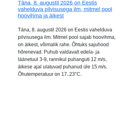
Täna, 8. augustil 2026 on Eestis
vahelduva pilvisusega ilm, mitmel pool
hoovihma ja äikest
Täna, 8. augustil 2026 on Eestis vahelduva
pilvisusega ilm. Mitmel pool sajab hoovihma,
on äikest, võimalik rahe. Õhtuks sajuhood
hõrenevad. Puhub valdavalt edela- ja
läänetuul 3-9, rannikul puhanguti 12 m/s,
äikese ajal ulatuvad puhanud üle 15 m/s.
Õhutemperatuur on 17..23°C.