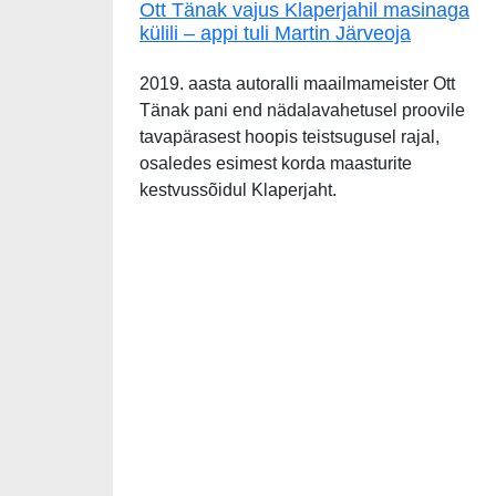
Ott Tänak vajus Klaperjahil masinaga
külili – appi tuli Martin Järveoja
2019. aasta autoralli maailmameister Ott
Tänak pani end nädalavahetusel proovile
tavapärasest hoopis teistsugusel rajal,
osaledes esimest korda maasturite
kestvussõidul Klaperjaht.