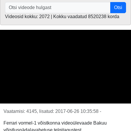
Otsi
Videosid kokku: 2072 | Kokku vaadatud 8520238 korda
Vaatamisi: 4145, lisatud: 2017-06-26 10:35:58 -
Ferrari vormel-1 võistkonna videoülevaade Bakuu
võistlusnädalavahetuse telgitagustest