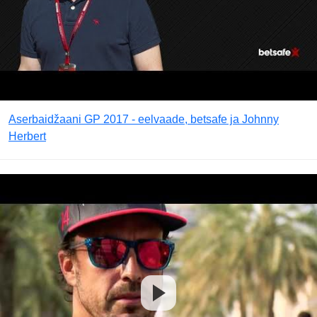
Aserbaidžaani GP 2017 - eelvaade, betsafe ja Johnny
Herbert