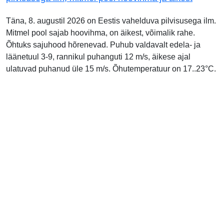
Täna, 8. augustil 2026 on Eestis vahelduva pilvisusega ilm.
Mitmel pool sajab hoovihma, on äikest, võimalik rahe.
Õhtuks sajuhood hõrenevad. Puhub valdavalt edela- ja
läänetuul 3-9, rannikul puhanguti 12 m/s, äikese ajal
ulatuvad puhanud üle 15 m/s. Õhutemperatuur on 17..23°C.