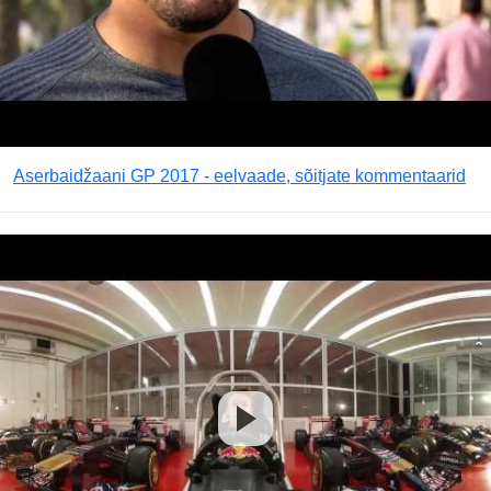
Aserbaidžaani GP 2017 - eelvaade, sõitjate kommentaarid