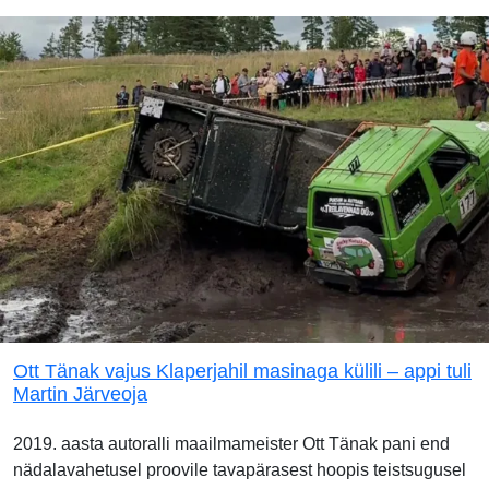
Ott Tänak vajus Klaperjahil masinaga külili – appi tuli
Martin Järveoja
2019. aasta autoralli maailmameister Ott Tänak pani end
nädalavahetusel proovile tavapärasest hoopis teistsugusel