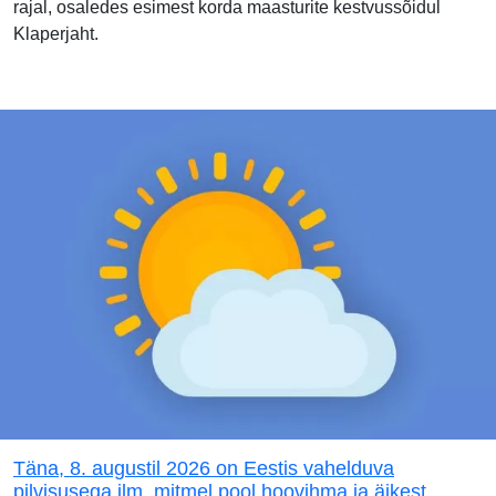
rajal, osaledes esimest korda maasturite kestvussõidul
Klaperjaht.
Täna, 8. augustil 2026 on Eestis vahelduva
pilvisusega ilm, mitmel pool hoovihma ja äikest