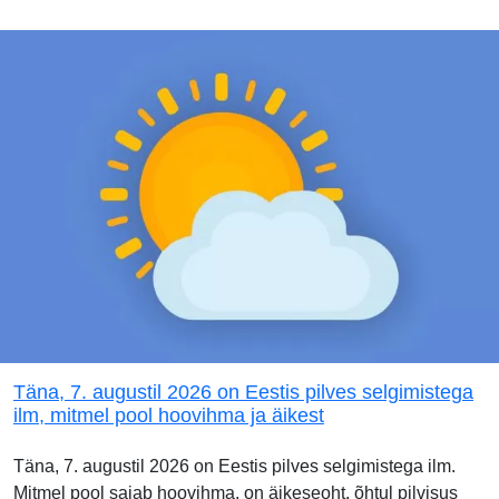
Täna, 7. augustil 2026 on Eestis pilves selgimistega
ilm, mitmel pool hoovihma ja äikest
Täna, 7. augustil 2026 on Eestis pilves selgimistega ilm.
Mitmel pool sajab hoovihma, on äikeseoht, õhtul pilvisus