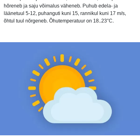
hõreneb ja saju võimalus väheneb. Puhub edela- ja
läänetuul 5-12, puhanguti kuni 15, rannikul kuni 17 m/s,
õhtul tuul nõrgeneb. Õhutemperatuur on 18..23°C.