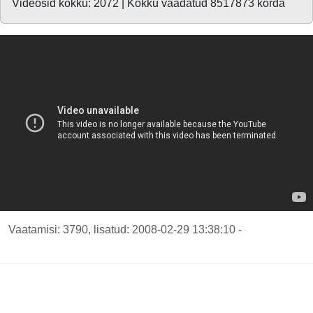
Videosid kokku: 2072 | Kokku vaadatud 8517873 korda
Vaatamisi: 3790, lisatud: 2008-02-29 13:38:10 -