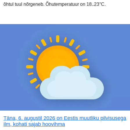
õhtul tuul nõrgeneb. Õhutemperatuur on 18..23°C.
Täna, 6. augustil 2026 on Eestis muutliku pilvisusega
ilm, kohati sajab hoovihma