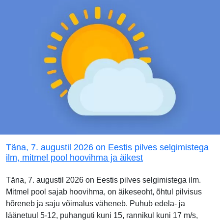
Täna, 7. augustil 2026 on Eestis pilves selgimistega
ilm, mitmel pool hoovihma ja äikest
Täna, 7. augustil 2026 on Eestis pilves selgimistega ilm.
Mitmel pool sajab hoovihma, on äikeseoht, õhtul pilvisus
hõreneb ja saju võimalus väheneb. Puhub edela- ja
läänetuul 5-12, puhanguti kuni 15, rannikul kuni 17 m/s,