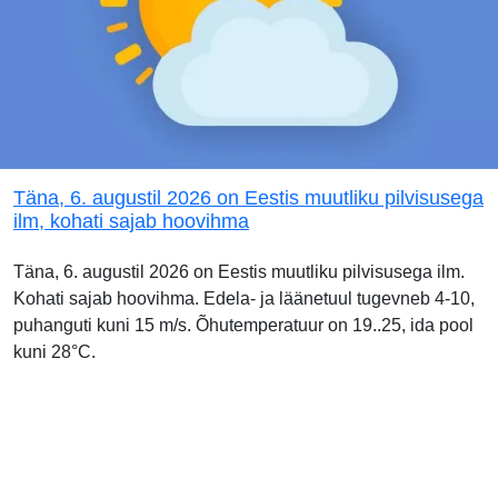
Täna, 6. augustil 2026 on Eestis muutliku pilvisusega
ilm, kohati sajab hoovihma
Täna, 6. augustil 2026 on Eestis muutliku pilvisusega ilm.
Kohati sajab hoovihma. Edela- ja läänetuul tugevneb 4-10,
puhanguti kuni 15 m/s. Õhutemperatuur on 19..25, ida pool
kuni 28°C.