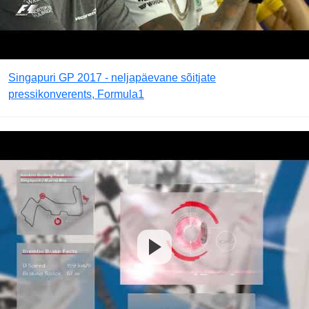
Singapuri GP 2017 - neljapäevane sõitjate
pressikonverents, Formula1