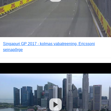
Singapuri GP 2017 - kolmas vabatreening, Ericssoni
seinapõrge