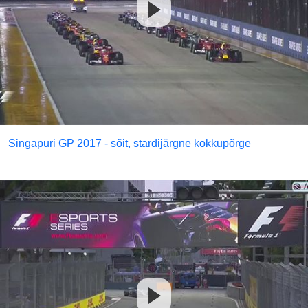
Singapuri GP 2017 - sõit, stardijärgne kokkupõrge