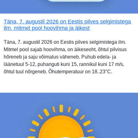
Täna, 7. augustil 2026 on Eestis pilves selgimistega
ilm, mitmel pool hoovihma ja äikest
Täna, 7. augustil 2026 on Eestis pilves selgimistega ilm.
Mitmel pool sajab hoovihma, on äikeseoht, õhtul pilvisus
hõreneb ja saju võimalus väheneb. Puhub edela- ja
läänetuul 5-12, puhanguti kuni 15, rannikul kuni 17 m/s,
õhtul tuul nõrgeneb. Õhutemperatuur on 18..23°C.