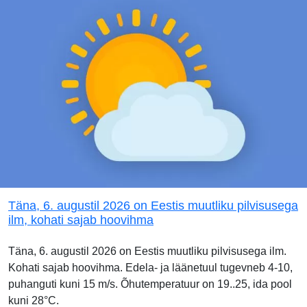
Täna, 6. augustil 2026 on Eestis muutliku pilvisusega
ilm, kohati sajab hoovihma
Täna, 6. augustil 2026 on Eestis muutliku pilvisusega ilm.
Kohati sajab hoovihma. Edela- ja läänetuul tugevneb 4-10,
puhanguti kuni 15 m/s. Õhutemperatuur on 19..25, ida pool
kuni 28°C.