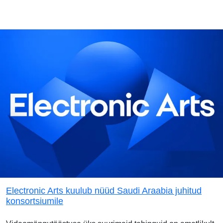
Electronic Arts kuulub nüüd Saudi Araabia juhitud
konsortsiumile