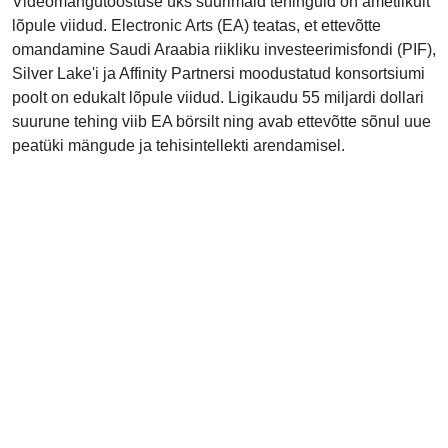
Videomängutööstuse üks suurimaid tehinguid on ametlikult
lõpule viidud. Electronic Arts (EA) teatas, et ettevõtte
omandamine Saudi Araabia riikliku investeerimisfondi (PIF),
Silver Lake'i ja Affinity Partnersi moodustatud konsortsiumi
poolt on edukalt lõpule viidud. Ligikaudu 55 miljardi dollari
suurune tehing viib EA börsilt ning avab ettevõtte sõnul uue
peatüki mängude ja tehisintellekti arendamisel.