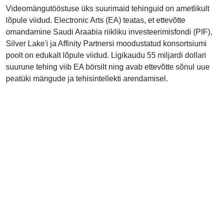
Videomängutööstuse üks suurimaid tehinguid on ametlikult
lõpule viidud. Electronic Arts (EA) teatas, et ettevõtte
omandamine Saudi Araabia riikliku investeerimisfondi (PIF),
Silver Lake'i ja Affinity Partnersi moodustatud konsortsiumi
poolt on edukalt lõpule viidud. Ligikaudu 55 miljardi dollari
suurune tehing viib EA börsilt ning avab ettevõtte sõnul uue
peatüki mängude ja tehisintellekti arendamisel.