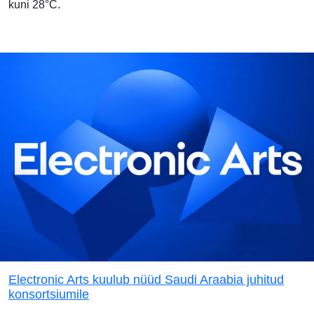
kuni 28°C.
Electronic Arts kuulub nüüd Saudi Araabia juhitud
konsortsiumile