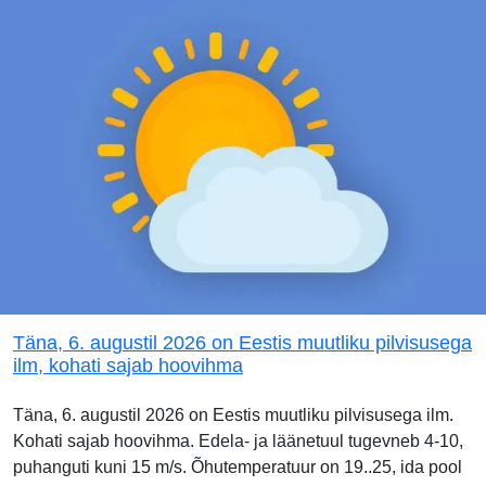
Täna, 6. augustil 2026 on Eestis muutliku pilvisusega
ilm, kohati sajab hoovihma
Täna, 6. augustil 2026 on Eestis muutliku pilvisusega ilm.
Kohati sajab hoovihma. Edela- ja läänetuul tugevneb 4-10,
puhanguti kuni 15 m/s. Õhutemperatuur on 19..25, ida pool