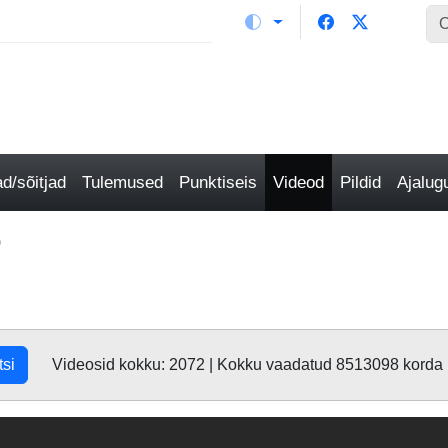
/sõitjad
Tulemused
Punktiseis
Videod
Pildid
Ajalu
o
tsi
Videosid kokku: 2072 | Kokku vaadatud 8513098 korda