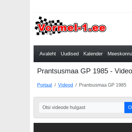
Avaleht
Uudised
Kalender
Meeskonnad
Prantsusmaa GP 1985 - Vide
Portaal
Videod
Prantsusmaa GP 1985
O