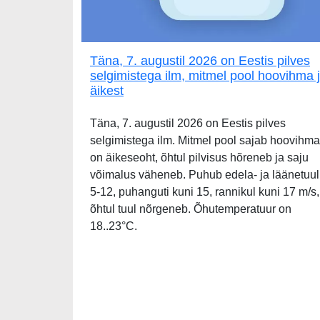
Täna, 7. augustil 2026 on Eestis pilves
selgimistega ilm, mitmel pool hoovihma 
äikest
Täna, 7. augustil 2026 on Eestis pilves
selgimistega ilm. Mitmel pool sajab hoovihma
on äikeseoht, õhtul pilvisus hõreneb ja saju
võimalus väheneb. Puhub edela- ja läänetuul
5-12, puhanguti kuni 15, rannikul kuni 17 m/s,
õhtul tuul nõrgeneb. Õhutemperatuur on
18..23°C.