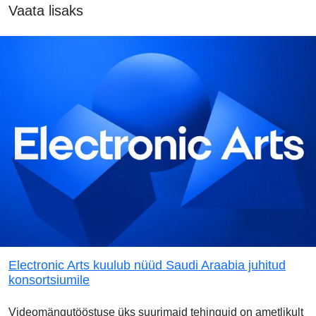
Vaata lisaks
Electronic Arts kuulub nüüd Saudi Araabia juhitud
konsortsiumile
Videomängutööstuse üks suurimaid tehinguid on ametlikult