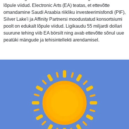
lõpule viidud. Electronic Arts (EA) teatas, et ettevõtte
omandamine Saudi Araabia riikliku investeerimisfondi (PIF),
Silver Lake'i ja Affinity Partnersi moodustatud konsortsiumi
poolt on edukalt lõpule viidud. Ligikaudu 55 miljardi dollari
suurune tehing viib EA börsilt ning avab ettevõtte sõnul uue
peatüki mängude ja tehisintellekti arendamisel.