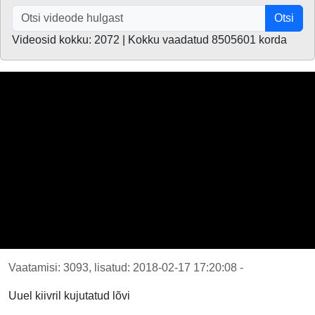
Otsi
Videosid kokku: 2072 | Kokku vaadatud 8505601 korda
Vaatamisi: 3093, lisatud: 2018-02-17 17:20:08 -
Uuel kiivril kujutatud lõvi