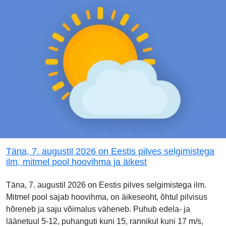
Täna, 7. augustil 2026 on Eestis pilves selgimistega
ilm, mitmel pool hoovihma ja äikest
Täna, 7. augustil 2026 on Eestis pilves selgimistega ilm.
Mitmel pool sajab hoovihma, on äikeseoht, õhtul pilvisus
hõreneb ja saju võimalus väheneb. Puhub edela- ja
läänetuul 5-12, puhanguti kuni 15, rannikul kuni 17 m/s,