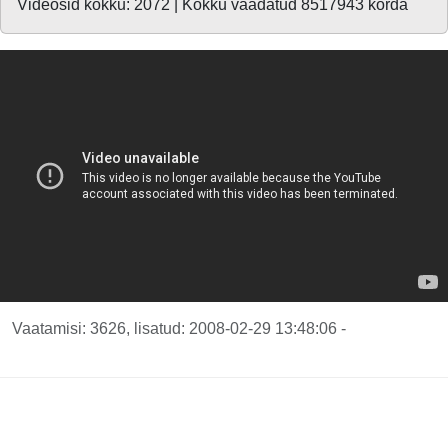
Videosid kokku: 2072 | Kokku vaadatud 8517943 korda
Vaatamisi: 3626, lisatud: 2008-02-29 13:48:06 -