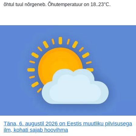
õhtul tuul nõrgeneb. Õhutemperatuur on 18..23°C.
Täna, 6. augustil 2026 on Eestis muutliku pilvisusega
ilm, kohati sajab hoovihma