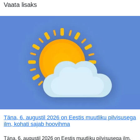
Vaata lisaks
Täna, 6. augustil 2026 on Eestis muutliku pilvisusega
ilm, kohati sajab hoovihma
Täna, 6. augustil 2026 on Eestis muutliku pilvisusega ilm.