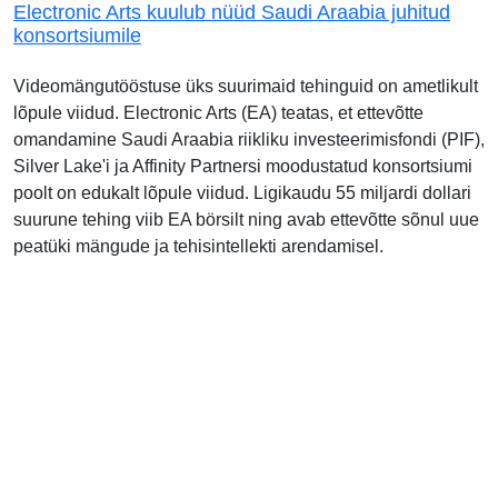
Electronic Arts kuulub nüüd Saudi Araabia juhitud
konsortsiumile
Videomängutööstuse üks suurimaid tehinguid on ametlikult
lõpule viidud. Electronic Arts (EA) teatas, et ettevõtte
omandamine Saudi Araabia riikliku investeerimisfondi (PIF),
Silver Lake'i ja Affinity Partnersi moodustatud konsortsiumi
poolt on edukalt lõpule viidud. Ligikaudu 55 miljardi dollari
suurune tehing viib EA börsilt ning avab ettevõtte sõnul uue
peatüki mängude ja tehisintellekti arendamisel.