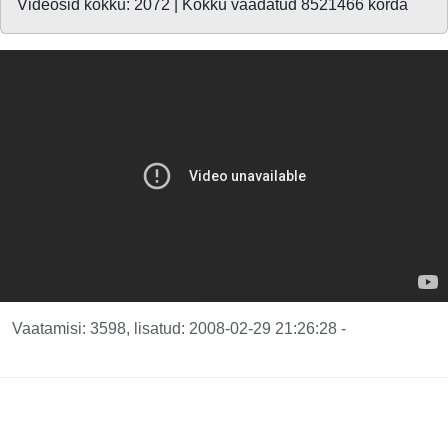
Videosid kokku: 2072 | Kokku vaadatud 8521466 korda
Vaatamisi: 3598, lisatud: 2008-02-29 21:26:28 -