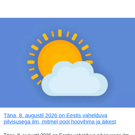
Täna, 8. augustil 2026 on Eestis vahelduva
pilvisusega ilm, mitmel pool hoovihma ja äikest