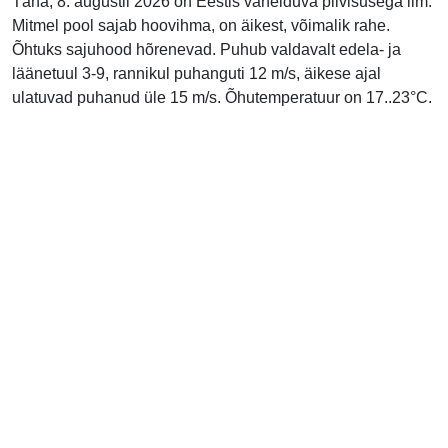
Täna, 8. augustil 2026 on Eestis vahelduva pilvisusega ilm.
Mitmel pool sajab hoovihma, on äikest, võimalik rahe.
Õhtuks sajuhood hõrenevad. Puhub valdavalt edela- ja
läänetuul 3-9, rannikul puhanguti 12 m/s, äikese ajal
ulatuvad puhanud üle 15 m/s. Õhutemperatuur on 17..23°C.