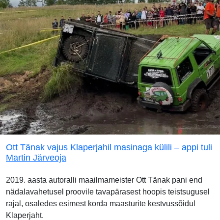
Ott Tänak vajus Klaperjahil masinaga külili – appi tuli
Martin Järveoja
2019. aasta autoralli maailmameister Ott Tänak pani end
nädalavahetusel proovile tavapärasest hoopis teistsugusel
rajal, osaledes esimest korda maasturite kestvussõidul
Klaperjaht.