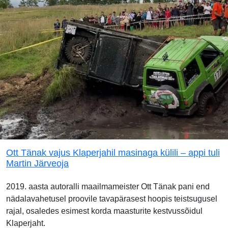
Ott Tänak vajus Klaperjahil masinaga külili – appi tuli
Martin Järveoja
2019. aasta autoralli maailmameister Ott Tänak pani end
nädalavahetusel proovile tavapärasest hoopis teistsugusel
rajal, osaledes esimest korda maasturite kestvussõidul
Klaperjaht.