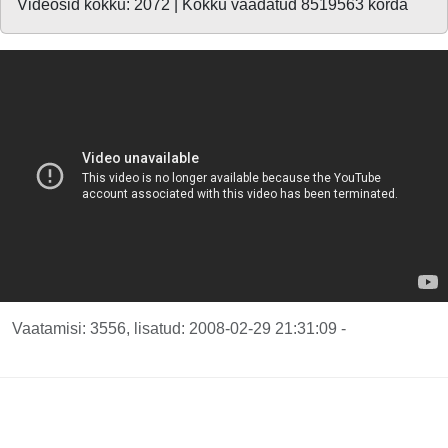
Videosid kokku: 2072 | Kokku vaadatud 8519563 korda
Vaatamisi: 3556, lisatud: 2008-02-29 21:31:09 -