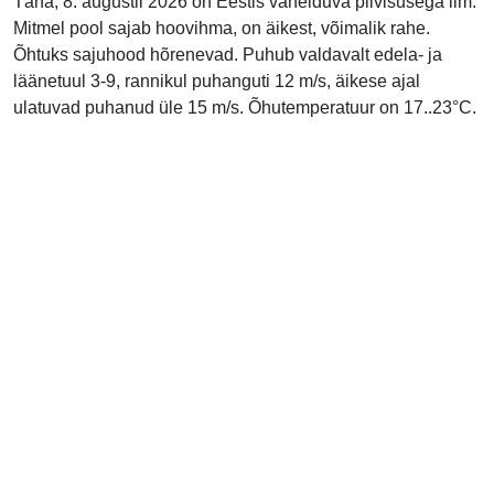
Täna, 8. augustil 2026 on Eestis vahelduva pilvisusega ilm.
Mitmel pool sajab hoovihma, on äikest, võimalik rahe.
Õhtuks sajuhood hõrenevad. Puhub valdavalt edela- ja
läänetuul 3-9, rannikul puhanguti 12 m/s, äikese ajal
ulatuvad puhanud üle 15 m/s. Õhutemperatuur on 17..23°C.