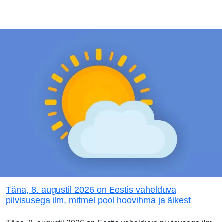
Täna, 8. augustil 2026 on Eestis vahelduva
pilvisusega ilm, mitmel pool hoovihma ja äikest