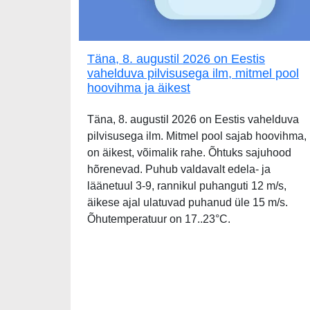
Täna, 8. augustil 2026 on Eestis
vahelduva pilvisusega ilm, mitmel pool
hoovihma ja äikest
Täna, 8. augustil 2026 on Eestis vahelduva
pilvisusega ilm. Mitmel pool sajab hoovihma,
on äikest, võimalik rahe. Õhtuks sajuhood
hõrenevad. Puhub valdavalt edela- ja
läänetuul 3-9, rannikul puhanguti 12 m/s,
äikese ajal ulatuvad puhanud üle 15 m/s.
Õhutemperatuur on 17..23°C.