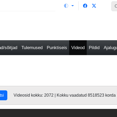
/sõitjad
Tulemused
Punktiseis
Videod
Pildid
Ajalu
tsi
Videosid kokku: 2072 | Kokku vaadatud 8518523 korda