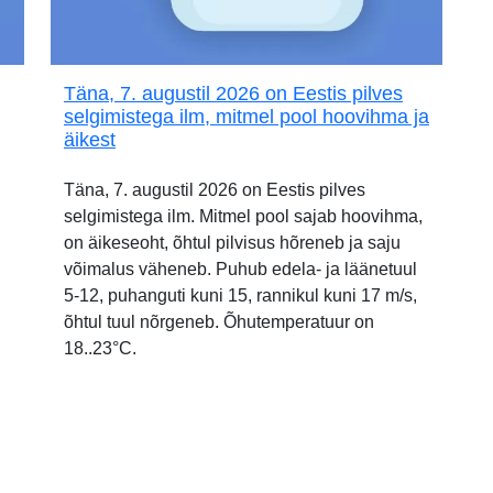
Täna, 7. augustil 2026 on Eestis pilves
selgimistega ilm, mitmel pool hoovihma ja
äikest
Täna, 7. augustil 2026 on Eestis pilves
selgimistega ilm. Mitmel pool sajab hoovihma,
on äikeseoht, õhtul pilvisus hõreneb ja saju
võimalus väheneb. Puhub edela- ja läänetuul
5-12, puhanguti kuni 15, rannikul kuni 17 m/s,
õhtul tuul nõrgeneb. Õhutemperatuur on
18..23°C.