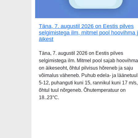
Täna, 7. augustil 2026 on Eestis pilves
selgimistega ilm, mitmel pool hoovihma 
äikest
Täna, 7. augustil 2026 on Eestis pilves
selgimistega ilm. Mitmel pool sajab hoovihma
on äikeseoht, õhtul pilvisus hõreneb ja saju
võimalus väheneb. Puhub edela- ja läänetuul
5-12, puhanguti kuni 15, rannikul kuni 17 m/s,
õhtul tuul nõrgeneb. Õhutemperatuur on
18..23°C.