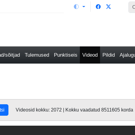
/sõitjad
Tulemused
Punktiseis
Videod
Pildid
Ajalu
tsi
Videosid kokku: 2072 | Kokku vaadatud 8511605 korda