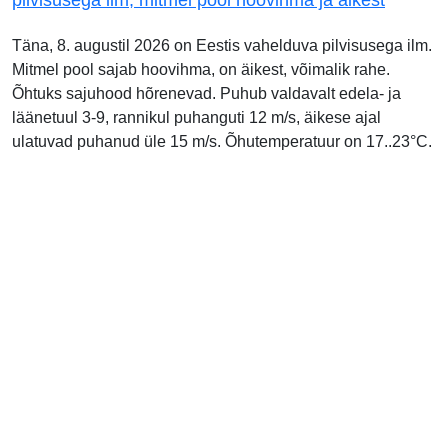
pilvisusega ilm, mitmel pool hoovihma ja äikest
Täna, 8. augustil 2026 on Eestis vahelduva pilvisusega ilm.
Mitmel pool sajab hoovihma, on äikest, võimalik rahe.
Õhtuks sajuhood hõrenevad. Puhub valdavalt edela- ja
läänetuul 3-9, rannikul puhanguti 12 m/s, äikese ajal
ulatuvad puhanud üle 15 m/s. Õhutemperatuur on 17..23°C.