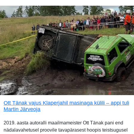
Ott Tänak vajus Klaperjahil masinaga külili – appi tuli
Martin Järveoja
2019. aasta autoralli maailmameister Ott Tänak pani end
nädalavahetusel proovile tavapärasest hoopis teistsugusel