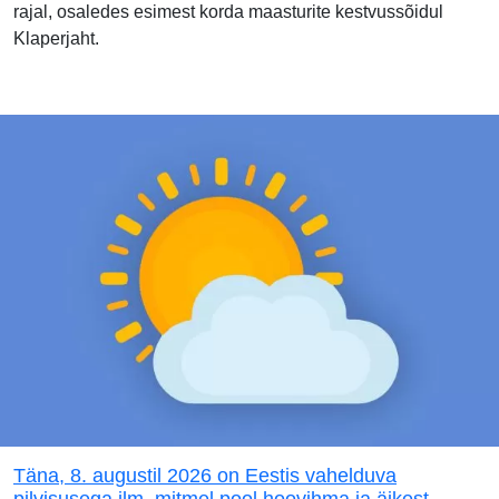
rajal, osaledes esimest korda maasturite kestvussõidul
Klaperjaht.
Täna, 8. augustil 2026 on Eestis vahelduva