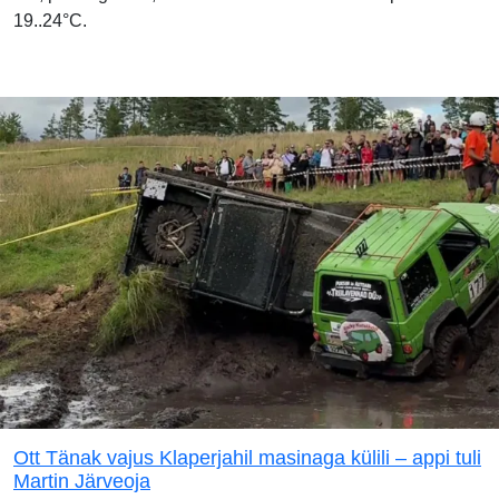
19..24°C.
Ott Tänak vajus Klaperjahil masinaga külili – appi tuli
Martin Järveoja