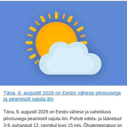
Täna, 9. augustil 2026 on Eestis vähese pilvisusega
ja peamiselt sajuta ilm
Täna, 9. augustil 2026 on Eestis vähese ja vahelduva
pilvisusega peamiselt sajuta ilm. Puhub edela- ja läänetuul
3-9, puhanguti 12, rannikul kuni 15 m/s. Õhutemperatuur on