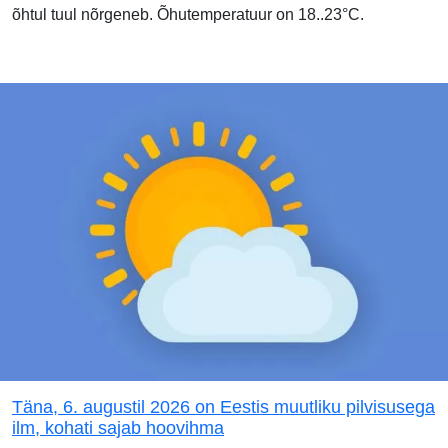
õhtul tuul nõrgeneb. Õhutemperatuur on 18..23°C.
Täna, 6. augustil 2026 on Eestis muutliku pilvisusega
ilm, kohati sajab hoovihma