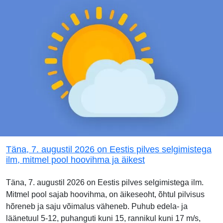
Täna, 7. augustil 2026 on Eestis pilves selgimistega
ilm, mitmel pool hoovihma ja äikest
Täna, 7. augustil 2026 on Eestis pilves selgimistega ilm.
Mitmel pool sajab hoovihma, on äikeseoht, õhtul pilvisus
hõreneb ja saju võimalus väheneb. Puhub edela- ja
läänetuul 5-12, puhanguti kuni 15, rannikul kuni 17 m/s,