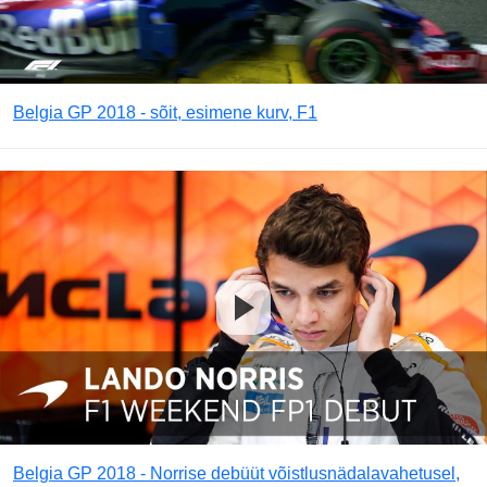
Belgia GP 2018 - sõit, esimene kurv, F1
Belgia GP 2018 - Norrise debüüt võistlusnädalavahetusel,