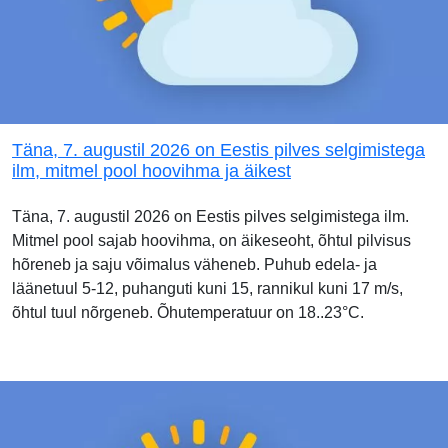
Täna, 7. augustil 2026 on Eestis pilves selgimistega
ilm, mitmel pool hoovihma ja äikest
Täna, 7. augustil 2026 on Eestis pilves selgimistega ilm.
Mitmel pool sajab hoovihma, on äikeseoht, õhtul pilvisus
hõreneb ja saju võimalus väheneb. Puhub edela- ja
läänetuul 5-12, puhanguti kuni 15, rannikul kuni 17 m/s,
õhtul tuul nõrgeneb. Õhutemperatuur on 18..23°C.