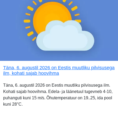
Täna, 6. augustil 2026 on Eestis muutliku pilvisusega
ilm, kohati sajab hoovihma
Täna, 6. augustil 2026 on Eestis muutliku pilvisusega ilm.
Kohati sajab hoovihma. Edela- ja läänetuul tugevneb 4-10,
puhanguti kuni 15 m/s. Õhutemperatuur on 19..25, ida pool
kuni 28°C.