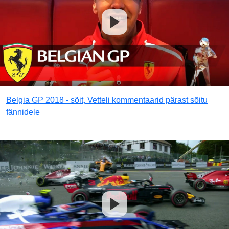
Belgia GP 2018 - sõit, Vetteli kommentaarid pärast sõitu
fännidele