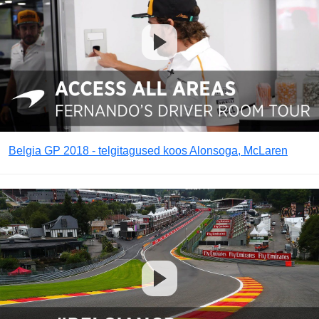
Belgia GP 2018 - telgitagused koos Alonsoga, McLaren