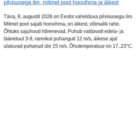
pilvisusega ilm, mitmel pool hoovihma ja äikest
Täna, 8. augustil 2026 on Eestis vahelduva pilvisusega ilm.
Mitmel pool sajab hoovihma, on äikest, võimalik rahe.
Õhtuks sajuhood hõrenevad. Puhub valdavalt edela- ja
läänetuul 3-9, rannikul puhanguti 12 m/s, äikese ajal
ulatuvad puhanud üle 15 m/s. Õhutemperatuur on 17..23°C.