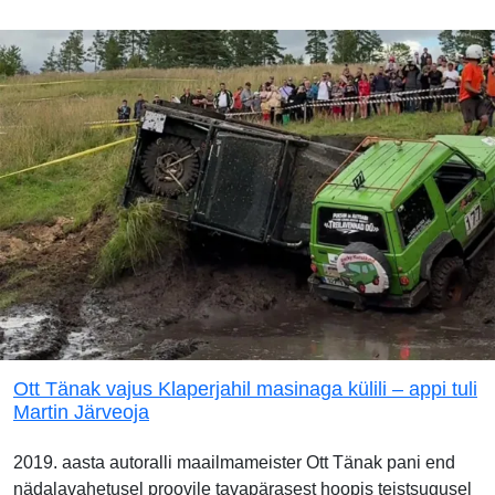
Ott Tänak vajus Klaperjahil masinaga külili – appi tuli
Martin Järveoja
2019. aasta autoralli maailmameister Ott Tänak pani end
nädalavahetusel proovile tavapärasest hoopis teistsugusel