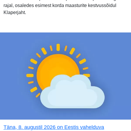
rajal, osaledes esimest korda maasturite kestvussõidul
Klaperjaht.
Täna, 8. augustil 2026 on Eestis vahelduva