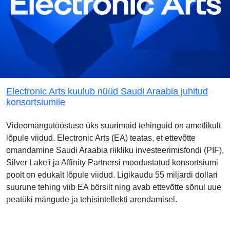
Electronic Arts kuulub nüüd Saudi Araabia juhitud
konsortsiumile
Videomängutööstuse üks suurimaid tehinguid on ametlikult
lõpule viidud. Electronic Arts (EA) teatas, et ettevõtte
omandamine Saudi Araabia riikliku investeerimisfondi (PIF),
Silver Lake'i ja Affinity Partnersi moodustatud konsortsiumi
poolt on edukalt lõpule viidud. Ligikaudu 55 miljardi dollari
suurune tehing viib EA börsilt ning avab ettevõtte sõnul uue
peatüki mängude ja tehisintellekti arendamisel.