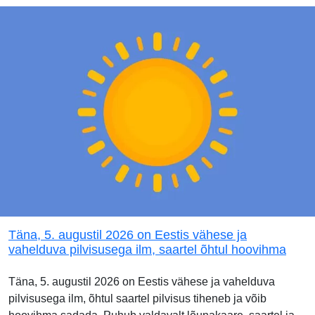
Täna, 5. augustil 2026 on Eestis vähese ja
vahelduva pilvisusega ilm, saartel õhtul hoovihma
Täna, 5. augustil 2026 on Eestis vähese ja vahelduva
pilvisusega ilm, õhtul saartel pilvisus tiheneb ja võib