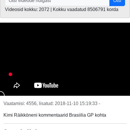
Otsi
Videosid kokku: 2072 | Kokku vaadatud 8506791 korda
Vaatamisi: 4556, lisatud: 2018-11-10 15:19:33 -
Kimi Räikköneni kommentaarid Brasiilia GP kohta