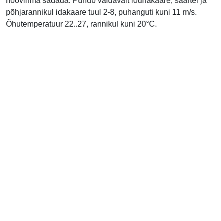
hoovihma sadada. Puhub valdavalt lõunakaare, saartel ja
põhjarannikul idakaare tuul 2-8, puhanguti kuni 11 m/s.
Õhutemperatuur 22..27, rannikul kuni 20°C.