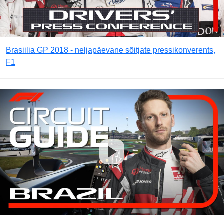
Brasiilia GP 2018 - neljapäevane sõitjate pressikonverents,
F1