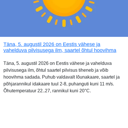
Täna, 5. augustil 2026 on Eestis vähese ja
vahelduva pilvisusega ilm, saartel õhtul hoovihma
Täna, 5. augustil 2026 on Eestis vähese ja vahelduva
pilvisusega ilm, õhtul saartel pilvisus tiheneb ja võib
hoovihma sadada. Puhub valdavalt lõunakaare, saartel ja
põhjarannikul idakaare tuul 2-8, puhanguti kuni 11 m/s.
Õhutemperatuur 22..27, rannikul kuni 20°C.