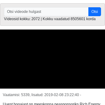
Otsi
Videosid kokku: 2072 | Kokku vaadatud 8505601 korda
Vaatamisi: 5339, lisatud: 2019-02-08 23:22:40 -
Uuest hooajast on meeskonna peasponsoriks Rich Energy.