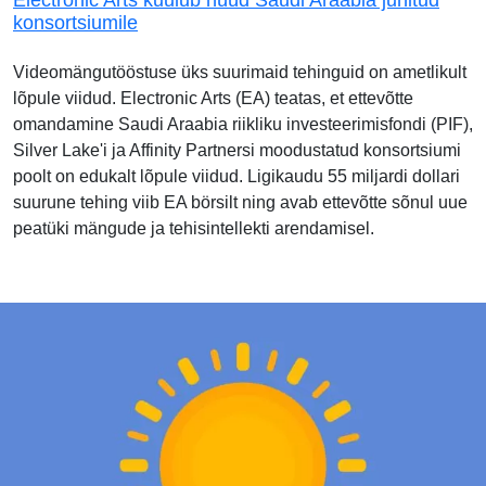
konsortsiumile
Videomängutööstuse üks suurimaid tehinguid on ametlikult
lõpule viidud. Electronic Arts (EA) teatas, et ettevõtte
omandamine Saudi Araabia riikliku investeerimisfondi (PIF),
Silver Lake'i ja Affinity Partnersi moodustatud konsortsiumi
poolt on edukalt lõpule viidud. Ligikaudu 55 miljardi dollari
suurune tehing viib EA börsilt ning avab ettevõtte sõnul uue
peatüki mängude ja tehisintellekti arendamisel.