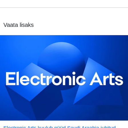
Vaata lisaks
Electronic Arts kuulub nüüd Saudi Araabia juhitud