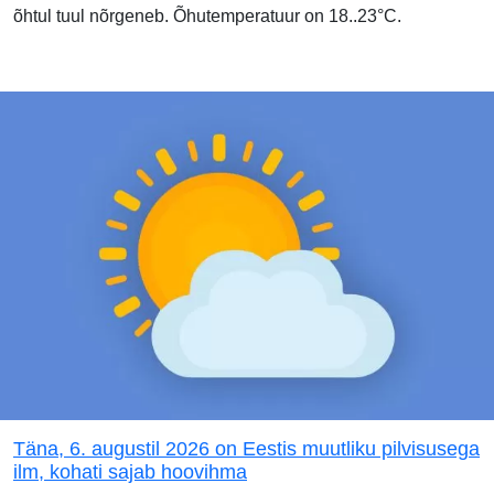
õhtul tuul nõrgeneb. Õhutemperatuur on 18..23°C.
Täna, 6. augustil 2026 on Eestis muutliku pilvisusega
ilm, kohati sajab hoovihma