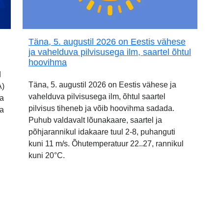
Täna, 5. augustil 2026 on Eestis vähese
ja vahelduva pilvisusega ilm, saartel õhtul
hoovihma
d
Täna, 5. augustil 2026 on Eestis vähese ja
A)
vahelduva pilvisusega ilm, õhtul saartel
ia
pilvisus tiheneb ja võib hoovihma sadada.
ja
Puhub valdavalt lõunakaare, saartel ja
põhjarannikul idakaare tuul 2-8, puhanguti
kuni 11 m/s. Õhutemperatuur 22..27, rannikul
kuni 20°C.