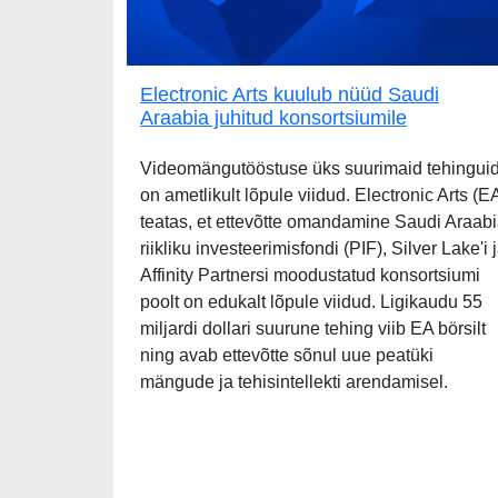
Electronic Arts kuulub nüüd Saudi
Araabia juhitud konsortsiumile
Videomängutööstuse üks suurimaid tehingui
on ametlikult lõpule viidud. Electronic Arts (E
teatas, et ettevõtte omandamine Saudi Araab
riikliku investeerimisfondi (PIF), Silver Lake'i 
Affinity Partnersi moodustatud konsortsiumi
poolt on edukalt lõpule viidud. Ligikaudu 55
miljardi dollari suurune tehing viib EA börsilt
ning avab ettevõtte sõnul uue peatüki
mängude ja tehisintellekti arendamisel.