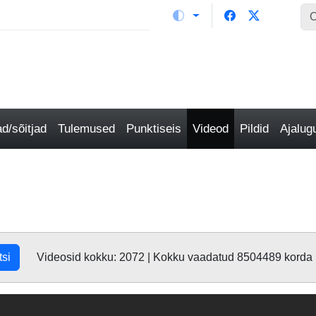
/sõitjad
Tulemused
Punktiseis
Videod
Pildid
Ajalu
tsi
Videosid kokku: 2072 | Kokku vaadatud 8504489 korda