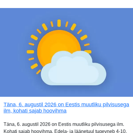
Täna, 6. augustil 2026 on Eestis muutliku pilvisusega
ilm, kohati sajab hoovihma
Täna, 6. augustil 2026 on Eestis muutliku pilvisusega ilm.
Kohati sajab hoovihma. Edela- ja läänetuul tugevneb 4-10,