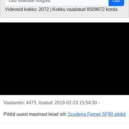
Otsi
Videosid kokku: 2072 | Kokku vaadatud 8509872 korda
Vaatamisi: 4475, lisatud: 2019-02-23 15:54:30 -
Pildid uuest masinast leiad siit:
Scuderia Ferrari SF90 pildid