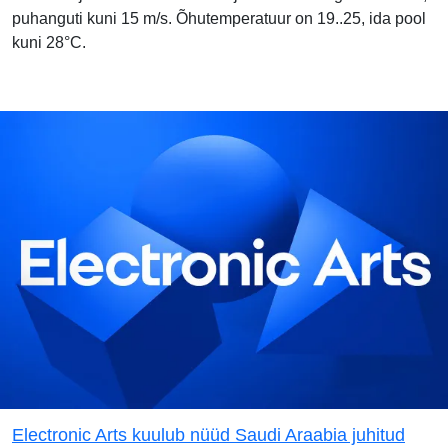
puhanguti kuni 15 m/s. Õhutemperatuur on 19..25, ida pool
kuni 28°C.
Electronic Arts kuulub nüüd Saudi Araabia juhitud