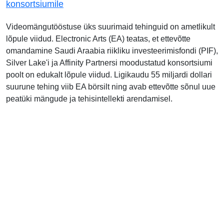
konsortsiumile
Videomängutööstuse üks suurimaid tehinguid on ametlikult
lõpule viidud. Electronic Arts (EA) teatas, et ettevõtte
omandamine Saudi Araabia riikliku investeerimisfondi (PIF),
Silver Lake'i ja Affinity Partnersi moodustatud konsortsiumi
poolt on edukalt lõpule viidud. Ligikaudu 55 miljardi dollari
suurune tehing viib EA börsilt ning avab ettevõtte sõnul uue
peatüki mängude ja tehisintellekti arendamisel.