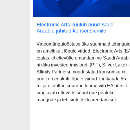
Electronic Arts kuulub nüüd Saudi
Araabia juhitud konsortsiumile
Videomängutööstuse üks suurimaid tehingui
on ametlikult lõpule viidud. Electronic Arts (E
teatas, et ettevõtte omandamine Saudi Araab
riikliku investeerimisfondi (PIF), Silver Lake'i 
Affinity Partnersi moodustatud konsortsiumi
poolt on edukalt lõpule viidud. Ligikaudu 55
miljardi dollari suurune tehing viib EA börsilt
ning avab ettevõtte sõnul uue peatüki
mängude ja tehisintellekti arendamisel.