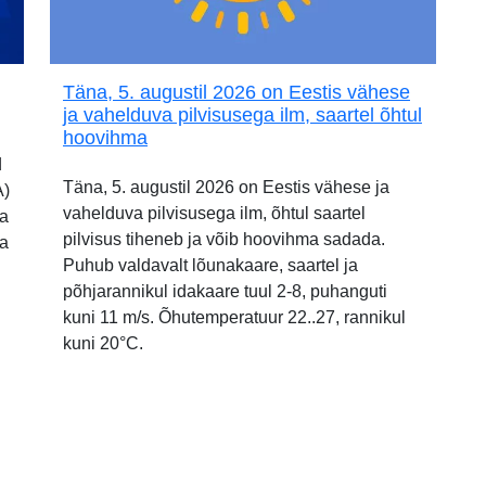
Täna, 5. augustil 2026 on Eestis vähese
ja vahelduva pilvisusega ilm, saartel õhtul
hoovihma
d
Täna, 5. augustil 2026 on Eestis vähese ja
A)
vahelduva pilvisusega ilm, õhtul saartel
ia
pilvisus tiheneb ja võib hoovihma sadada.
ja
Puhub valdavalt lõunakaare, saartel ja
põhjarannikul idakaare tuul 2-8, puhanguti
kuni 11 m/s. Õhutemperatuur 22..27, rannikul
kuni 20°C.