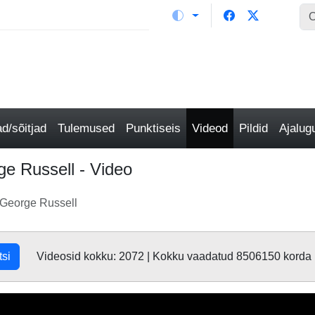
/sõitjad
Tulemused
Punktiseis
Videod
Pildid
Ajalu
e Russell - Video
 George Russell
tsi
Videosid kokku: 2072 | Kokku vaadatud 8506150 korda