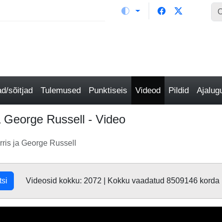
/sõitjad
Tulemused
Punktiseis
Videod
Pildid
Ajalu
 George Russell - Video
ris ja George Russell
tsi
Videosid kokku: 2072 | Kokku vaadatud 8509146 korda