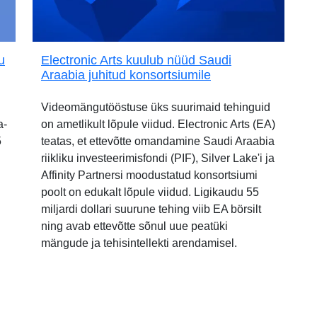
u
Electronic Arts kuulub nüüd Saudi
Araabia juhitud konsortsiumile
Videomängutööstuse üks suurimaid tehinguid
a-
on ametlikult lõpule viidud. Electronic Arts (EA)
5
teatas, et ettevõtte omandamine Saudi Araabia
riikliku investeerimisfondi (PIF), Silver Lake'i ja
Affinity Partnersi moodustatud konsortsiumi
poolt on edukalt lõpule viidud. Ligikaudu 55
miljardi dollari suurune tehing viib EA börsilt
ning avab ettevõtte sõnul uue peatüki
mängude ja tehisintellekti arendamisel.