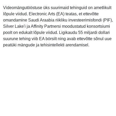
Videomängutööstuse üks suurimaid tehinguid on ametlikult
lõpule viidud. Electronic Arts (EA) teatas, et ettevõtte
omandamine Saudi Araabia riikliku investeerimisfondi (PIF),
Silver Lake'i ja Affinity Partnersi moodustatud konsortsiumi
poolt on edukalt lõpule viidud. Ligikaudu 55 miljardi dollari
suurune tehing viib EA börsilt ning avab ettevõtte sõnul uue
peatüki mängude ja tehisintellekti arendamisel.