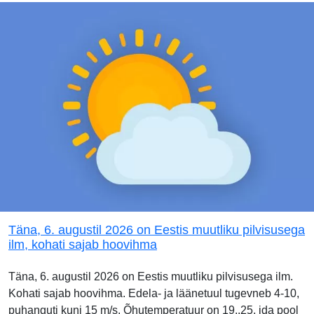
Täna, 6. augustil 2026 on Eestis muutliku pilvisusega
ilm, kohati sajab hoovihma
Täna, 6. augustil 2026 on Eestis muutliku pilvisusega ilm.
Kohati sajab hoovihma. Edela- ja läänetuul tugevneb 4-10,
puhanguti kuni 15 m/s. Õhutemperatuur on 19..25, ida pool