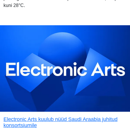
kuni 28°C.
Electronic Arts kuulub nüüd Saudi Araabia juhitud
konsortsiumile