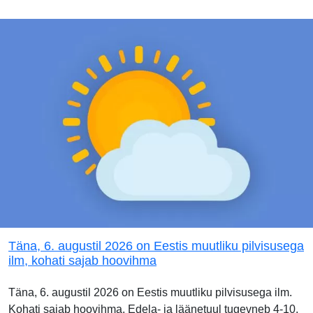
Täna, 6. augustil 2026 on Eestis muutliku pilvisusega
ilm, kohati sajab hoovihma
Täna, 6. augustil 2026 on Eestis muutliku pilvisusega ilm.
Kohati sajab hoovihma. Edela- ja läänetuul tugevneb 4-10,