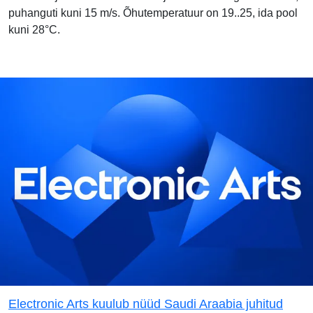
puhanguti kuni 15 m/s. Õhutemperatuur on 19..25, ida pool
kuni 28°C.
Electronic Arts kuulub nüüd Saudi Araabia juhitud