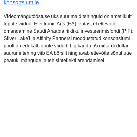
konsortsiumile
Videomängutööstuse üks suurimaid tehinguid on ametlikult
lõpule viidud. Electronic Arts (EA) teatas, et ettevõtte
omandamine Saudi Araabia riikliku investeerimisfondi (PIF),
Silver Lake'i ja Affinity Partnersi moodustatud konsortsiumi
poolt on edukalt lõpule viidud. Ligikaudu 55 miljardi dollari
suurune tehing viib EA börsilt ning avab ettevõtte sõnul uue
peatüki mängude ja tehisintellekti arendamisel.