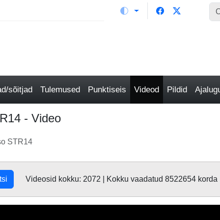
/sõitjad
Tulemused
Punktiseis
Videod
Pildid
Ajalu
R14 - Video
sso STR14
tsi
Videosid kokku: 2072 | Kokku vaadatud 8522654 korda