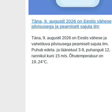
Täna, 9. augustil 2026 on Eestis vähese
pilvisusega ja peamiselt sajuta ilm
Täna, 9. augustil 2026 on Eestis vähese ja
vahelduva pilvisusega peamiselt sajuta ilm.
Puhub edela- ja läänetuul 3-9, puhanguti 12,
rannikul kuni 15 m/s. Õhutemperatuur on
19..24°C.