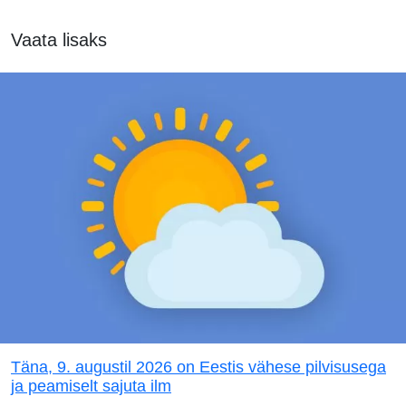
Vaata lisaks
Täna, 9. augustil 2026 on Eestis vähese pilvisusega
ja peamiselt sajuta ilm