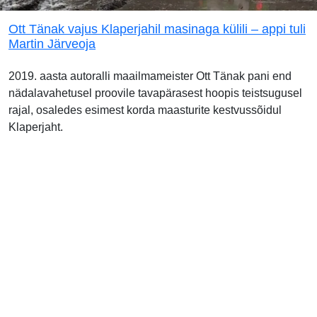
Ott Tänak vajus Klaperjahil masinaga külili – appi tuli
Martin Järveoja
2019. aasta autoralli maailmameister Ott Tänak pani end
nädalavahetusel proovile tavapärasest hoopis teistsugusel
rajal, osaledes esimest korda maasturite kestvussõidul
Klaperjaht.